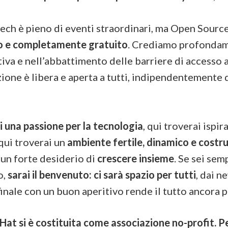
ech è pieno di eventi straordinari, ma Open Source
llo e completamente gratuito
. Crediamo profondam
ttiva e nell’abbattimento delle barriere di accesso
ione è libera e aperta a tutti, indipendentemente 
i una passione per la tecnologia
, qui troverai ispi
 qui troverai un
ambiente fertile, dinamico e costr
 un forte desiderio di
crescere insieme
. Se sei se
o,
sarai il benvenuto: ci sarà spazio per tutti
, dai n
inale con un buon aperitivo rende il tutto ancora p
at si è costituita come associazione no-profit. P