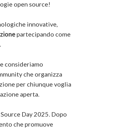
ologie open source!
nologiche innovative,
azione
partecipando come
.
che consideriamo
ommunity che organizza
razione per chiunque voglia
razione aperta.
 Source Day 2025. Dopo
evento che promuove