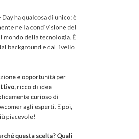
 Day ha qualcosa di unico: è
ente nella condivisione del
 al mondo della tecnologia. È
dal background e dal livello
razione e opportunità per
uttivo
, ricco di idee
mplicemente curioso di
ewcomer agli esperti. E poi,
iù piacevole!
erché questa scelta? Quali