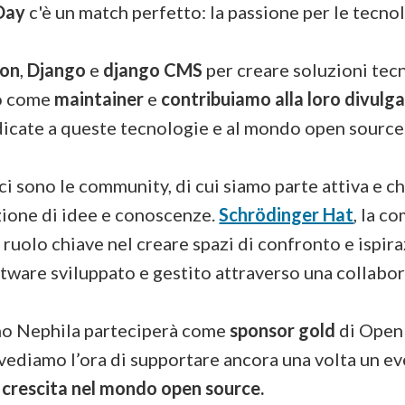
Day
c'è un match perfetto: la passione per le tecn
hon
,
Django
e
django CMS
per creare soluzioni tec
po come
maintainer
e
contribuiamo alla loro divulg
dicate a queste tecnologie e al mondo open source
 ci sono le community, di cui siamo parte attiva e 
zione di idee e conoscenze.
Schrödinger Hat
, la c
n ruolo chiave nel creare spazi di confronto e ispi
ftware sviluppato e gestito attraverso una collabo
no Nephila parteciperà come
sponsor gold
di Open
 vediamo l’ora di supportare ancora una volta un 
 crescita nel mondo open source.