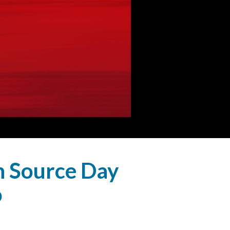
n Source Day
o