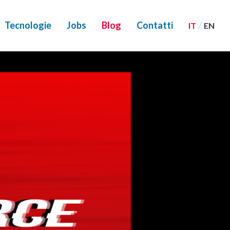
/
Tecnologie
Jobs
Blog
Contatti
IT
EN